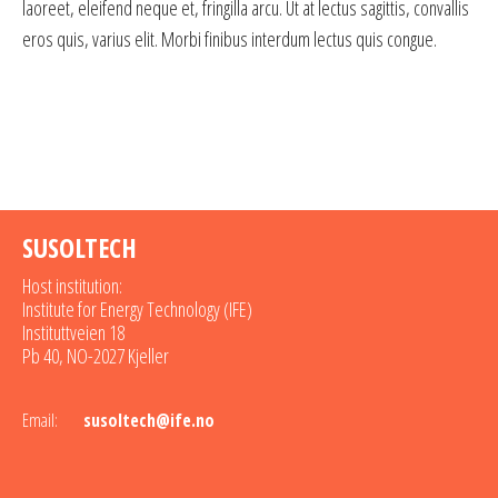
laoreet, eleifend neque et, fringilla arcu. Ut at lectus sagittis, convallis
eros quis, varius elit. Morbi finibus interdum lectus quis congue.
SUSOLTECH
Host institution:
Institute for Energy Technology (IFE)
Instituttveien 18
Pb 40, NO-2027 Kjeller
Email:
susoltech@ife.no