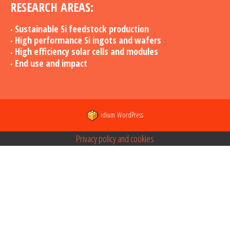
RESEARCH AREAS:
Sustainable Si feedstock production
High performance Si ingots and wafers
High efficiency solar cells and modules
End use and impact
idium
WordPress
Privacy policy and cookies