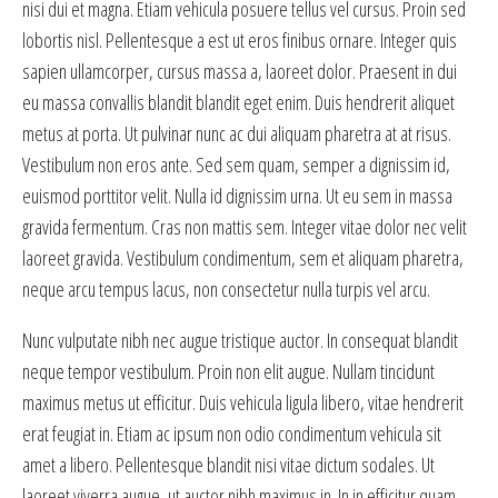
nisi dui et magna. Etiam vehicula posuere tellus vel cursus. Proin sed
lobortis nisl. Pellentesque a est ut eros finibus ornare. Integer quis
sapien ullamcorper, cursus massa a, laoreet dolor. Praesent in dui
eu massa convallis blandit blandit eget enim. Duis hendrerit aliquet
metus at porta. Ut pulvinar nunc ac dui aliquam pharetra at at risus.
Vestibulum non eros ante. Sed sem quam, semper a dignissim id,
euismod porttitor velit. Nulla id dignissim urna. Ut eu sem in massa
gravida fermentum. Cras non mattis sem. Integer vitae dolor nec velit
laoreet gravida. Vestibulum condimentum, sem et aliquam pharetra,
neque arcu tempus lacus, non consectetur nulla turpis vel arcu.
Nunc vulputate nibh nec augue tristique auctor. In consequat blandit
neque tempor vestibulum. Proin non elit augue. Nullam tincidunt
maximus metus ut efficitur. Duis vehicula ligula libero, vitae hendrerit
erat feugiat in. Etiam ac ipsum non odio condimentum vehicula sit
amet a libero. Pellentesque blandit nisi vitae dictum sodales. Ut
laoreet viverra augue, ut auctor nibh maximus in. In in efficitur quam.