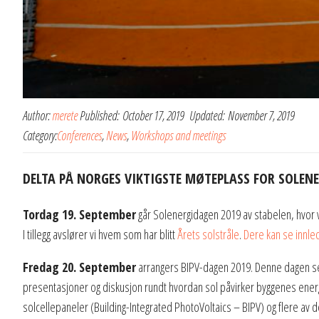
Author:
merete
Published:
October 17, 2019
Updated:
November 7, 2019
Category:
Conferences
,
News
,
Workshops and meetings
DELTA PÅ NORGES VIKTIGSTE MØTEPLASS FOR SOLENERG
Tordag 19. September
går Solenergidagen 2019 av stabelen, hvor v
I tillegg avslører vi hvem som har blitt
Årets solstråle
.
Dere kan se innle
Fredag 20. September
arrangers BIPV-dagen 2019. Denne dagen ser v
presentasjoner og diskusjon rundt hvordan sol påvirker byggenes ener
solcellepaneler (Building-Integrated PhotoVoltaics – BIPV) og flere av