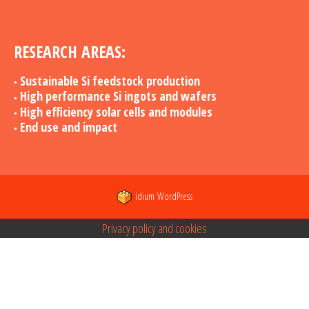
RESEARCH AREAS:
Sustainable Si feedstock production
High performance Si ingots and wafers
High efficiency solar cells and modules
End use and impact
idium
WordPress
Privacy policy and cookies