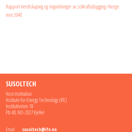
Rapport Verdiskaping og ringvirkninger av solkraftutbygging i Norge
mot 2040
SUSOLTECH
Host institution:
Institute for Energy Technology (IFE)
Instituttveien 18
Pb 40, NO-2027 Kjeller
Email:
susoltech@ife.no